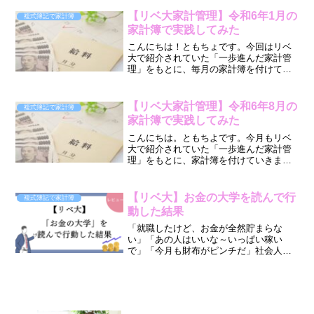
り家計管理したら、実際どうなった
の？・毎月カツカツで、貯金できるよう
【リベ大家計管理】令和6年1月の
複式簿記で家計簿
になりたい・子供の養育費が大変...
家計簿で実践してみた
こんにちは！ともちょです。今回はリベ
大で紹介されていた「一歩進んだ家計管
理」をもとに、毎月の家計簿を付けてい
きたいと思います。リベ大に出会う前と
後で、私は大きく人生が変わりました。
（前） → （後）貯金一
【リベ大家計管理】令和6年8月の
複式簿記で家計簿
択 → 余剰資金はオル...
家計簿で実践してみた
こんにちは。ともちよです。今月もリベ
大で紹介されていた「一歩進んだ家計管
理」をもとに、家計簿を付けていきま
す。この記事を見て・リベ大の言うとお
り家計管理したら、実際どうなった
の？・毎月カツカツで、貯金できるよう
【リベ大】お金の大学を読んで行
複式簿記で家計簿
になりたい・子供の養育費が大変...
動した結果
「就職したけど、お金が全然貯まらな
い」「あの人はいいな～いっぱい稼い
で」「今月も財布がピンチだ」社会人に
なって就職したものの、あがらない給
料、クレジットカードの支払い、光熱費
の高騰などお金についての悩みは尽きな
いものですよね。将来がなんとな...