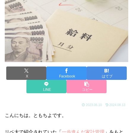
X
Facebook
はてブ
LINE
コピー
2023.06.10
2024.08.13
こんにちは。ともちよです。
リベ大で紹介されていた「
一歩進んだ家計管理
」をもと